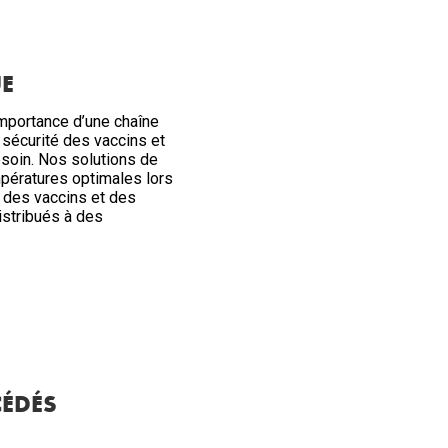
E
mportance d’une chaîne
e sécurité des vaccins et
soin. Nos solutions de
mpératures optimales lors
n des vaccins et des
istribués à des
CÉDÉS