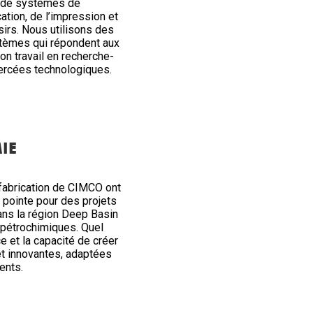
on de systèmes de
cation, de l’impression et
sirs. Nous utilisons des
stèmes qui répondent aux
on travail en recherche-
 percées technologiques.
MIE
 fabrication de CIMCO ont
e pointe pour des projets
ans la région Deep Basin
s pétrochimiques. Quel
ce et la capacité de créer
et innovantes, adaptées
ients.