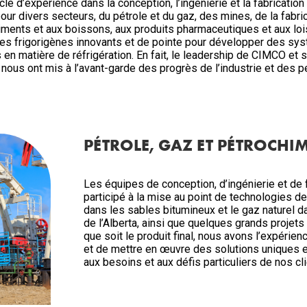
le d’expérience dans la conception, l’ingénierie et la fabricati
pour divers secteurs, du pétrole et du gaz, des mines, de la fabri
liments et aux boissons, aux produits pharmaceutiques et aux loi
es frigorigènes innovants et de pointe pour développer des sy
en matière de réfrigération. En fait, le leadership de CIMCO et s
ous ont mis à l’avant-garde des progrès de l’industrie et des
PÉTROLE, GAZ ET PÉTROCHI
Les équipes de conception, d’ingénierie et de
participé à la mise au point de technologies d
dans les sables bitumineux et le gaz naturel d
de l’Alberta, ainsi que quelques grands projet
que soit le produit final, nous avons l’expérien
et de mettre en œuvre des solutions uniques 
aux besoins et aux défis particuliers de nos cl