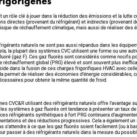
frigorigènes
 rôle clé à jouer dans la réduction des émissions et la lutte co
s directes (provenant du réfrigérant) et indirectes (provenant de
risque de réchauffement climatique, mais aussi de réaliser des
rigérants naturels ne sont pas aussi répandus dans les équipe
 cela, la plupart des systèmes CVC utilisent une forme ou une autr
fluoré (gaz F). Ces gaz fluorés sont considérés comme nocifs po
de réchauffement global (PRG) élevé et sont souvent plus ineffic
réside dans la fusion de ces charges frigorifiques HVAC avec ce
Cela permet de réaliser des économies d'énergie considérables, c
essaires pour obtenir la même quantité de froid.
s CVC&R utilisant des réfrigérants naturels offre l'avantage s
 les systèmes à gaz fluorés ont tendance à présenter un taux de
e ces réfrigérants synthétiques à fort PRG continuera d'augmenter
ntations et des réductions progressives. Cela a également un i
 pas s'attendre à ce que les gaz fluorés soient facilement (ou à ba
pour passer à des réfrigérants naturels dans la mesure du possibl