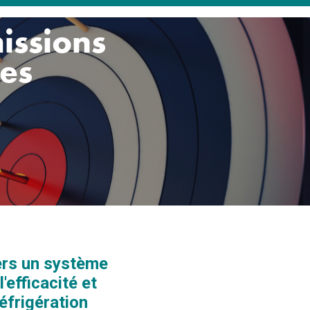
issions
les
ers un système
'efficacité et
éfrigération