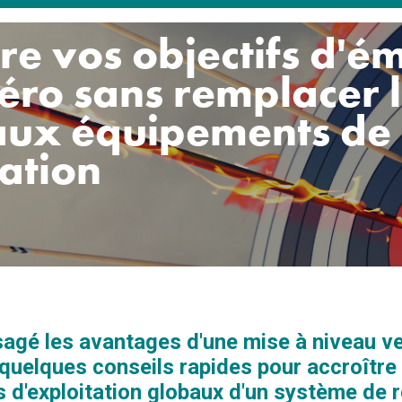
re vos objectifs d'ém
zéro sans remplacer 
aux équipements de
ration
agé les avantages d'une mise à niveau v
 quelques conseils rapides pour accroître l
s d'exploitation globaux d'un système de r