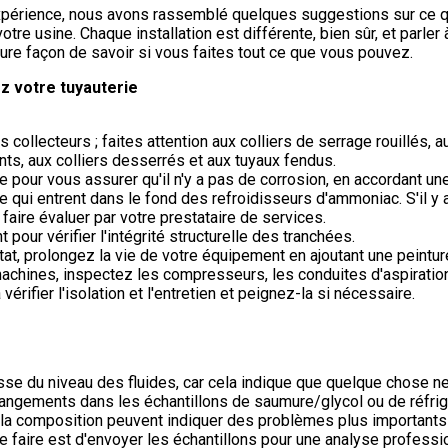
xpérience, nous avons rassemblé quelques suggestions sur ce q
tre usine. Chaque installation est différente, bien sûr, et parler
leure façon de savoir si vous faites tout ce que vous pouvez.
z votre tuyauterie
os collecteurs ; faites attention aux colliers de serrage rouillés, 
nts, aux colliers desserrés et aux tuyaux fendus.
ie pour vous assurer qu'il n'y a pas de corrosion, en accordant une
e qui entrent dans le fond des refroidisseurs d'ammoniac. S'il y a
faire évaluer par votre prestataire de services.
pour vérifier l'intégrité structurelle des tranchées.
tat, prolongez la vie de votre équipement en ajoutant une peinture
achines, inspectez les compresseurs, les conduites d'aspiratio
 vérifier l'isolation et l'entretien et peignez-la si nécessaire.
isse du niveau des fluides, car cela indique que quelque chose 
ngements dans les échantillons de saumure/glycol ou de réfrig
a composition peuvent indiquer des problèmes plus importants 
le faire est d'envoyer les échantillons pour une analyse professio