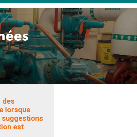
rmées
r des
e lorsque
s suggestions
tion est