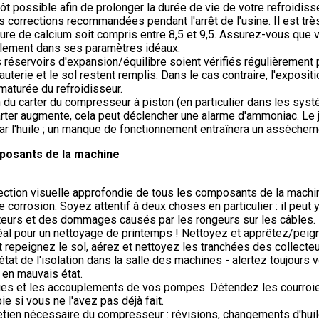
ôt possible afin de prolonger la durée de vie de votre refroidisse
les corrections recommandées pendant l'arrêt de l'usine. Il est tr
ure de calcium soit compris entre 8,5 et 9,5. Assurez-vous que v
lement dans ses paramètres idéaux.
s réservoirs d'expansion/équilibre soient vérifiés régulièrement
auterie et le sol restent remplis. Dans le cas contraire, l'expositi
maturée du refroidisseur.
n du carter du compresseur à piston (en particulier dans les syst
arter augmente, cela peut déclencher une alarme d'ammoniac. Le j
 par l'huile ; un manque de fonctionnement entraînera un assècheme
posants de la machine
ection visuelle approfondie de tous les composants de la machi
 corrosion. Soyez attentif à deux choses en particulier : il peut 
eurs et des dommages causés par les rongeurs sur les câbles.
éal pour un nettoyage de printemps ! Nettoyez et apprêtez/peig
et repeignez le sol, aérez et nettoyez les tranchées des collecteu
état de l'isolation dans la salle des machines - alertez toujours 
t en mauvais état.
oies et les accouplements de vos pompes. Détendez les courro
ie si vous ne l'avez pas déjà fait.
retien nécessaire du compresseur : révisions, changements d'hui