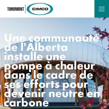
Une communauté
de l'Alberta
installe une
pompe à chaleur
dans le cadre de
ses efforts pour
devenir neutre en
carbone