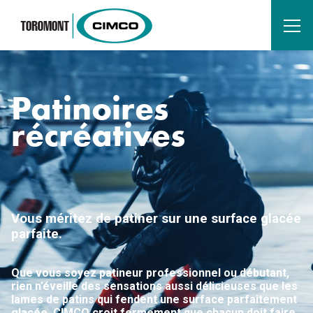
Patinoires
récréatives
Vous méritez de patiner sur une surface glacée
parfaite.
Que vous soyez patineur professionnel ou débutant,
rien n’éveille des sensations aussi délicieuses que les
lames de patins qui fendent une surface parfaitement
glacée. CIMCO croit fermement que chacun doit faire